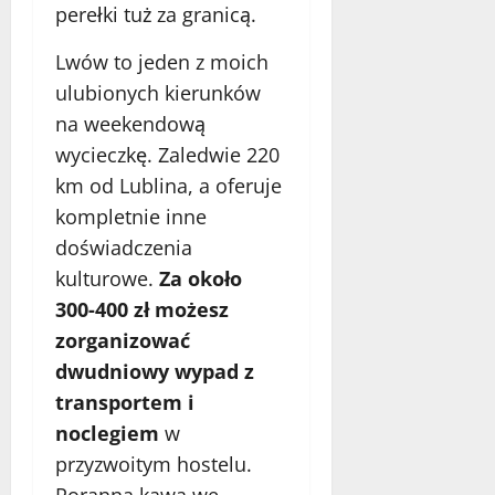
perełki tuż za granicą.
Lwów to jeden z moich
ulubionych kierunków
na weekendową
wycieczkę. Zaledwie 220
km od Lublina, a oferuje
kompletnie inne
doświadczenia
kulturowe.
Za około
300-400 zł możesz
zorganizować
dwudniowy wypad z
transportem i
noclegiem
w
przyzwoitym hostelu.
Poranna kawa we