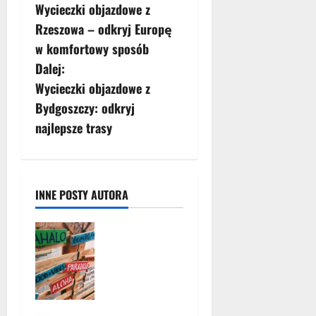
Wycieczki objazdowe z
o
Rzeszowa – odkryj Europę
b
w komfortowy sposób
Dalej:
a
Wycieczki objazdowe z
c
Bydgoszczy: odkryj
najlepsze trasy
z
w
p
INNE POSTY AUTORA
i
Ceny na
Majorce – co
s
warto
wiedzieć
y
przed
wyjazdem?