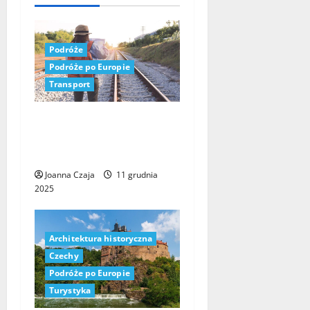
Podróże
Podróże po Europie
Transport
Wycieczki pociągiem po
Europie z Polski: 13
niezwykłych tras na 2024
Joanna Czaja
11 grudnia
2025
Architektura historyczna
Czechy
Podróże po Europie
Turystyka