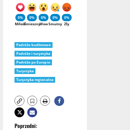
0%
0%
0%
0%
0%
Miłość
Śmieszny
Wow
Smutny
Zły
Podróże budżetowe
Podróże i turystyka
Podróże po Europie
Turystyka
Turystyka regionalna
Z
Poprzedni: