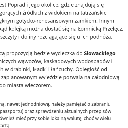
st Poprad i jego okolice, gdzie znajdują się
 gorących źródłach z widokiem na tatrzańskie
z pięknym gotycko-renesansowym zamkiem. Innym
kąd kolejką można dostać się na Łomnicką Przełęcz,
szczyty i doliny rozciągające się u ich podnóża.
cą propozycją będzie wycieczka do
Słowackiego
niczych wąwozów, kaskadowych wodospadów i
 w drabinki, kładki i łańcuchy. Odległość od
e zaplanowanym wyjeździe pozwala na całodniową
 do miasta wieczorem.
zną, nawet jednodniową, należy pamiętać o zabraniu
paszportu) oraz sprawdzeniu aktualnych przepisów
ównież mieć przy sobie lokalną walutę, choć w wielu
artą.