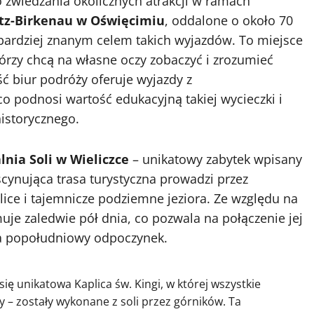
zwiedzania okolicznych atrakcji w ramach
z-Birkenau w Oświęcimiu
, oddalone o około 70
bardziej znanym celem takich wyjazdów. To miejsce
tórzy chcą na własne oczy zobaczyć i zrozumieć
ść biur podróży oferuje wyjazdy z
 podnosi wartość edukacyjną takiej wycieczki i
istorycznego.
lnia Soli w Wieliczce
– unikatowy zabytek wpisany
cynująca trasa turystyczna prowadzi przez
ice i tajemnicze podziemne jeziora. Ze względu na
uje zaledwie pół dnia, co pozwala na połączenie jej
na popołudniowy odpoczynek.
się unikatowa Kaplica św. Kingi, w której wszystkie
y – zostały wykonane z soli przez górników. Ta