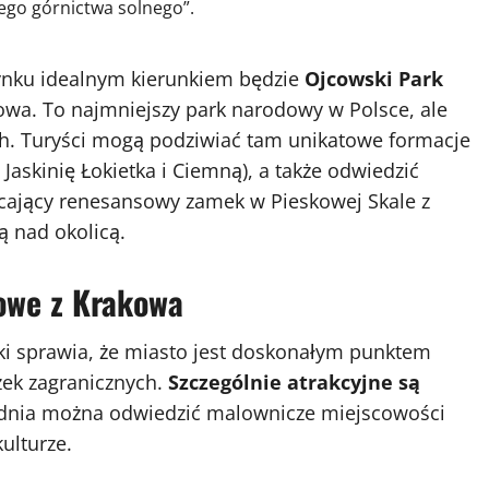
ego górnictwa solnego”.
ynku idealnym kierunkiem będzie
Ojcowski Park
owa. To najmniejszy park narodowy w Polsce, ale
ch. Turyści mogą podziwiać tam unikatowe formacje
 Jaskinię Łokietka i Ciemną), a także odwiedzić
cający renesansowy zamek w Pieskowej Skale z
ą nad okolicą.
owe z Krakowa
ki sprawia, że miasto jest doskonałym punktem
ek zagranicznych.
Szczególnie atrakcyjne są
o dnia można odwiedzić malownicze miejscowości
ulturze.