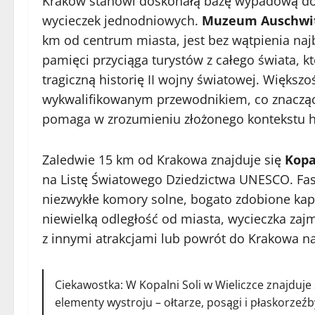
Kraków stanowi doskonałą bazę wypadową do 
wycieczek jednodniowych.
Muzeum Auschwit
km od centrum miasta, jest bez wątpienia naj
pamięci przyciąga turystów z całego świata, k
tragiczną historię II wojny światowej. Większo
wykwalifikowanym przewodnikiem, co znacząco
pomaga w zrozumieniu złożonego kontekstu h
Zaledwie 15 km od Krakowa znajduje się
Kopa
na Listę Światowego Dziedzictwa UNESCO. Fas
niezwykłe komory solne, bogato zdobione kapl
niewielką odległość od miasta, wycieczka zajm
z innymi atrakcjami lub powrót do Krakowa 
Ciekawostka: W Kopalni Soli w Wieliczce znajduje 
elementy wystroju – ołtarze, posągi i płaskorzeźb