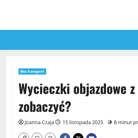
Przejdź
do
treści
Bez kategorii
Wycieczki objazdowe z
zobaczyć?
Joanna Czaja
15 listopada 2025
8 minut p