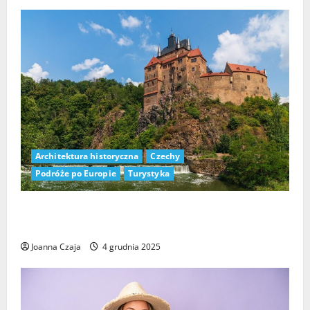
Architektura historyczna
Czechy
Podróże po Europie
Turystyka
Czeskie Zamki Blisko Granicy z Polską: Odkryj
Skarby Architektury
Joanna Czaja
4 grudnia 2025