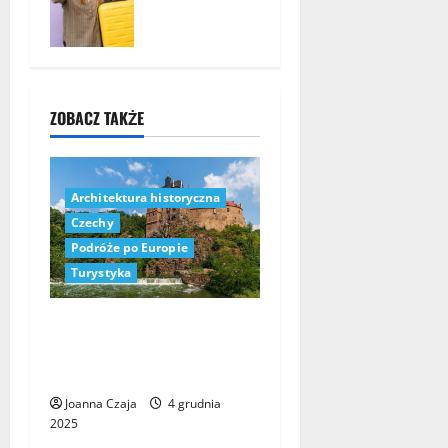
wakacji w
Turcji
1 grudnia
2025
ZOBACZ TAKŻE
Architektura historyczna
Czechy
Podróże po Europie
Turystyka
Czeskie Zamki Blisko
Granicy z Polską: Odkryj
Skarby Architektury
Joanna Czaja
4 grudnia
2025