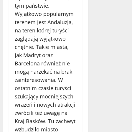
d
c
j
w
w
tym państwie.
k
z
i
y
z
Wyjątkowo popularnym
r
e
k
d
y
g
ł
o
terenem jest Andaluzja,
1
j
o
y
j
grudnia
na teren której turyści
S
w
c
a
2025
zaglądają wyjątkowo
k
a
h
z
a
chętnie. Takie miasta,
r
t
d
r
t
r
e
jak Madryt oraz
b
o
a
m
Barcelona również nie
y
g
s
z
mogą narzekać na brak
A
o
n
K
r
w
zainteresowania. W
a
a
c
y
2
t
ostatnim czasie turyści
h
b
0
o
szukający mocniejszych
i
r
2
w
wrażeń i nowych atrakcji
t
a
4
i
e
ć
c
zwrócili też uwagę na
k
n
11
Kraj Basków. Tu zachwyt
t
a
grudnia
15
wzbudziło miasto
u
w
2025