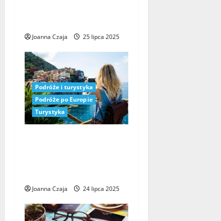
dojazdem autokarem z
Rybnika: najlepsze oferty
Joanna Czaja
25 lipca 2025
Podróże i turystyka
Podróże po Europie
Turystyka
Wycieczki objazdowe z
Wrocławia: Odkryj
najciekawsze miejsca w
Europie
Joanna Czaja
24 lipca 2025