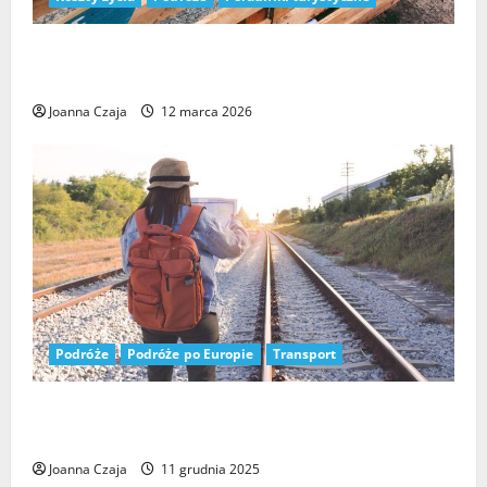
Ceny na Majorce – co warto wiedzieć przed
wyjazdem?
Joanna Czaja
12 marca 2026
Podróże
Podróże po Europie
Transport
Wycieczki pociągiem po Europie z Polski: 13
niezwykłych tras na 2024
Joanna Czaja
11 grudnia 2025