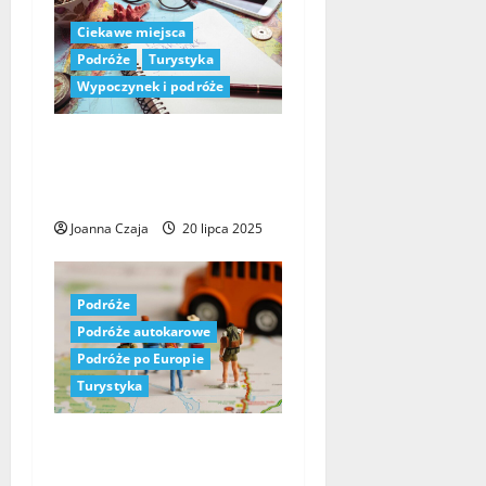
Ciekawe miejsca
Podróże
Turystyka
Wypoczynek i podróże
Wycieczki z Białegostoku:
Odkryj najciekawsze miejsca
w Polsce i za granicą
Joanna Czaja
20 lipca 2025
Podróże
Podróże autokarowe
Podróże po Europie
Turystyka
Wycieczki objazdowe z
Bydgoszczy: odkryj