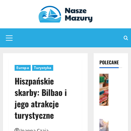
Przejdź
do
treści
Menu
główne
POLECANE
Europa
Turystyka
Koszty ży
Hiszpańskie
Podróże
Poradniki
skarby: Bilbao i
C
e
jego atrakcje
n
turystyczne
y
Podróże
n
Podróże p
a
Transport
Joanna Czaja