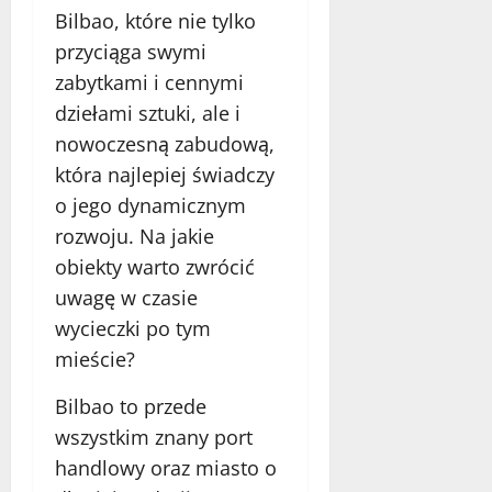
listopada
r
Bilbao, które nie tylko
a
2025
y
k
przyciąga swymi
a
zabytkami i cennymi
c
4
dziełami sztuki, ale i
y
grudnia
2025
j
nowoczesną zabudową,
n
która najlepiej świadczy
y
o jego dynamicznym
u
rozwoju. Na jakie
r
l
obiekty warto zwrócić
o
uwagę w czasie
p
wycieczki po tym
?
mieście?
15
Bilbao to przede
listopada
2025
wszystkim znany port
handlowy oraz miasto o