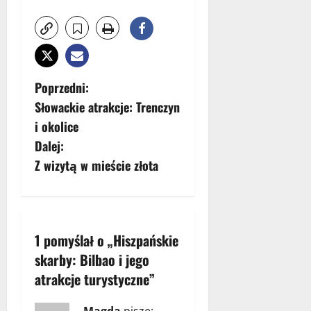
Z
Poprzedni:
Słowackie atrakcje: Trenczyn
o
i okolice
b
Dalej:
Z wizytą w mieście złota
a
c
z
1 pomyślał o „
Hiszpańskie
skarby: Bilbao i jego
w
atrakcje turystyczne
”
p
Magda
pisze: