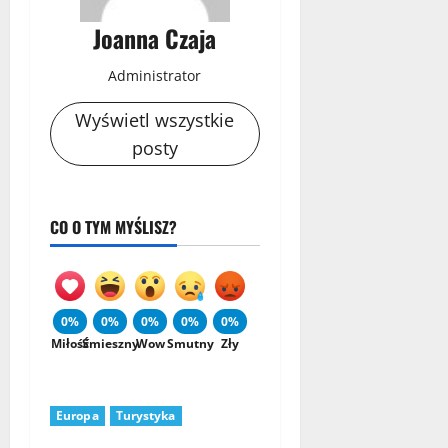
Joanna Czaja
Administrator
Wyświetl wszystkie
posty
CO O TYM MYŚLISZ?
0%
0%
0%
0%
0%
Miłość
Śmieszny
Wow
Smutny
Zły
Europa
Turystyka