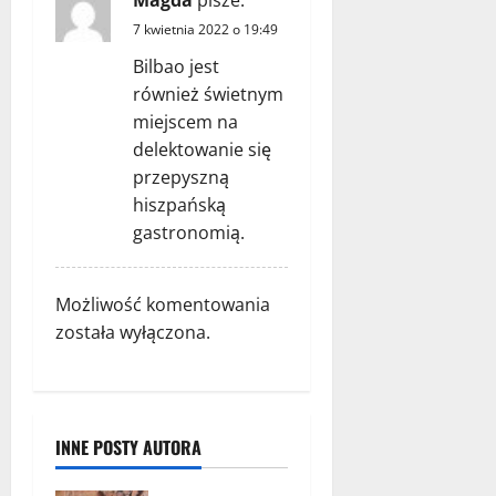
i
7 kwietnia 2022 o 19:49
s
Bilbao jest
również świetnym
y
miejscem na
delektowanie się
przepyszną
hiszpańską
gastronomią.
Możliwość komentowania
została wyłączona.
INNE POSTY AUTORA